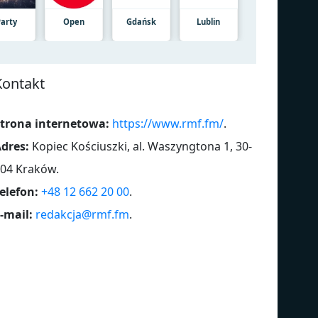
Party
Open
Gdańsk
Lublin
Kontakt
trona internetowa:
https://www.rmf.fm/
.
dres:
Kopiec Kościuszki, al. Waszyngtona 1, 30-
04 Kraków
.
elefon:
+48 12 662 20 00
.
-mail:
redakcja@rmf.fm
.
Ballady
Di
Top 30 pl
80
Piosenka filmowa
24