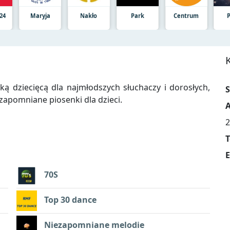
24
Maryja
Nakło
Park
Centrum
ką dziecięcą dla najmłodszych słuchaczy i dorosłych,
S
zapomniane piosenki dla dzieci.
A
2
T
E
70S
Top 30 dance
Niezapomniane melodie