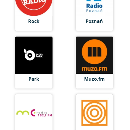
Rock
Poznań
Park
Muzo.fm