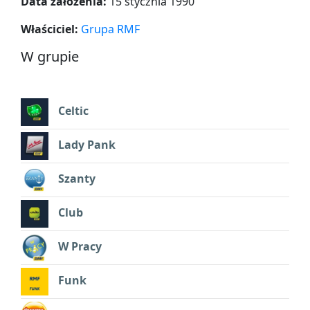
Data założenia:
15 stycznia 1990
Właściciel:
Grupa RMF
W grupie
Celtic
Lady Pank
Szanty
Club
W Pracy
Funk