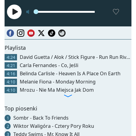
Playlista
David Guetta / Alok / Stick Figure - Run Run River (angels Above Me)
4:24
Carla Fernandes - Co, Jeśli
4:21
Belinda Carlisle - Heaven Is A Place On Earth
4:16
Melanie Fiona - Monday Morning
4:10
Mrozu - Nie Ma Miejsca Jak Dom
4:10
Top piosenki
Sombr - Back To Friends
1
Wiktor Waligóra - Cztery Pory Roku
2
Teddy Swims - Mr. Know It All
3