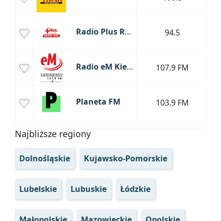
S
Radio Plus Radom
94.5
Radio eM Kielce
107.9 FM
Planeta FM
103.9 FM
Najbliższe regiony
Dolnośląskie
Kujawsko-Pomorskie
Lubelskie
Lubuskie
Łódzkie
Małopolskie
Mazowieckie
Opolskie