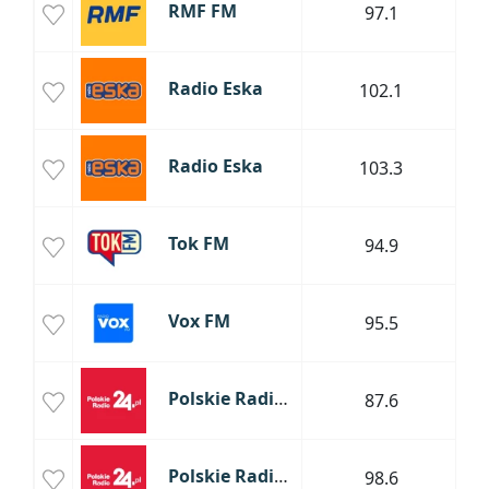
RMF FM
97.1
W
Radio Eska
102.1
St
Radio Eska
103.3
Tok FM
94.9
Vox FM
95.5
Polskie Radio 24
87.6
Polskie Radio 24
98.6
St