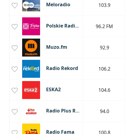
Meloradio
103.9
Polskie Radio Trójka
96.2 FM
Muzo.fm
92.9
Radio Rekord
106.2
Św
ESKA2
104.6
Radio Plus Radom
94.0
Radio Fama
100.8