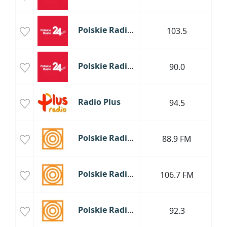
Polskie Radio 24
103.5
Św
S
Polskie Radio 24
90.0
S
Radio Plus
94.5
Polskie Radio Jedynka
88.9 FM
D
Polskie Radio Jedynka
106.7 FM
Polskie Radio Jedynka
92.3