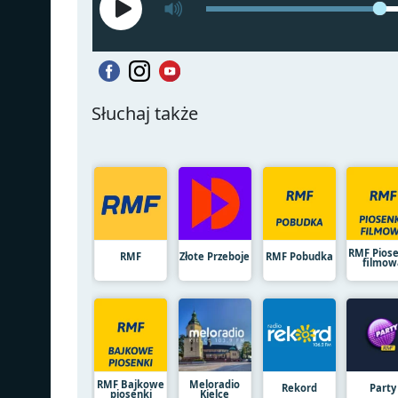
Słuchaj także
RMF Pios
RMF
Złote Przeboje
RMF Pobudka
filmow
RMF Bajkowe
Meloradio
Rekord
Party
piosenki
Kielce