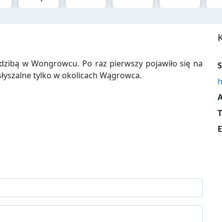
dzibą w Wongrowcu. Po raz pierwszy pojawiło się na
S
słyszalne tylko w okolicach Wągrowca.
h
A
T
E