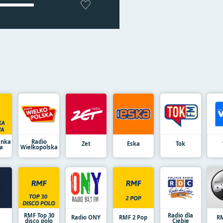
enka
Radio
Zet
Eska
Tok
a
Wielkopolska
RMF Top 30
Radio dla
Radio ONY
RMF 2 Pop
RM
disco polo
Ciebie