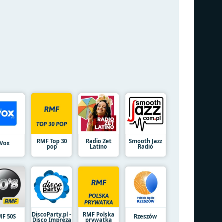
RMF Top 30
Radio Zet
Smooth Jazz
Vox
pop
Latino
Radio
DiscoParty.pl -
RMF Polska
F 50S
Rzeszów
Disco Impreza
prywatka