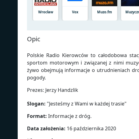
Wrocław
Vox
Muzo.fm
Muzycz
Opic
Polskie Radio Kierowców to całodobowa sta
sportom motorowym i związanej z nimi muzyc
żywo obejmują informacje o utrudnieniach dr
pogody.
Prezes: Jerzy Handzlik
Slogan:
"
Jesteśmy z Wami w każdej trasie
"
Format:
Informacje z dróg.
Data założenia:
16 października 2020