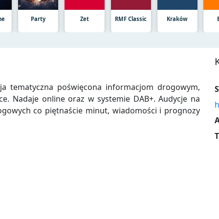
ne
Party
Zet
RMF Classic
Kraków
cja tematyczna poświęcona informacjom drogowym,
S
e. Nadaje online oraz w systemie DAB+. Audycje na
h
ogowych co piętnaście minut, wiadomości i prognozy
A
T