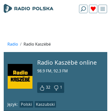
Radio
Radio Kaszëbë
Radio Kaszëbë online
98.9 FM, 92.3 FM
32
1
Język:
Polski
Kaszubski