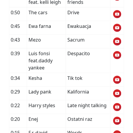
feat. kelli leigh
friends
0:50
The cars
Drive
0:45
Ewa farna
Ewakuacja
0:43
Mezo
Sacrum
0:39
Luis fonsi
Despacito
feat.daddy
yankee
0:34
Kesha
Tik tok
0:29
Lady pank
Kalifornia
0:22
Harry styles
Late night talking
0:20
Enej
Ostatni raz
0:15
F.r. david
Words