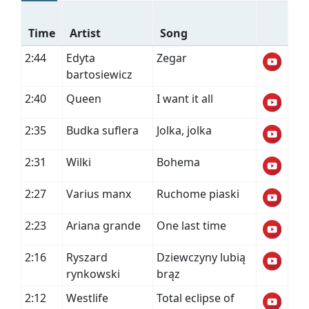
Time
Artist
Song
2:44
Edyta
Zegar
bartosiewicz
2:40
Queen
I want it all
2:35
Budka suflera
Jolka, jolka
2:31
Wilki
Bohema
2:27
Varius manx
Ruchome piaski
2:23
Ariana grande
One last time
2:16
Ryszard
Dziewczyny lubią
rynkowski
brąz
2:12
Westlife
Total eclipse of