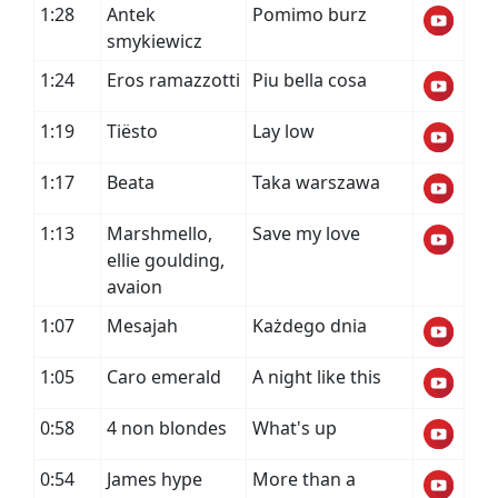
1:28
Antek
Pomimo burz
smykiewicz
1:24
Eros ramazzotti
Piu bella cosa
1:19
Tiësto
Lay low
1:17
Beata
Taka warszawa
1:13
Marshmello,
Save my love
ellie goulding,
avaion
1:07
Mesajah
Każdego dnia
1:05
Caro emerald
A night like this
0:58
4 non blondes
What's up
0:54
James hype
More than a